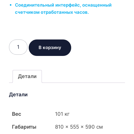
Соединительный интерфейс, оснащенный
счетчиком отработанных часов.
Количество
В корзину
товара
Бензиновый
генератор
KOHLER-
Детали
SDMO
TECHNIC
Детали
6500
A
AVR
Вес
101 кг
C5
Габариты
810 × 555 × 590 см