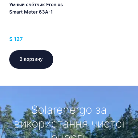
Умный счётчик Fronius
Smart Meter 63A-1
$
127
В корзину
Solarenergo за
використання чистої
енергії