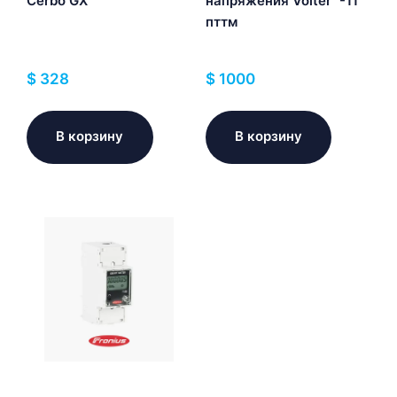
Cerbo GX
напряжения Volter™-11
пттм
$
328
$
1000
В корзину
В корзину