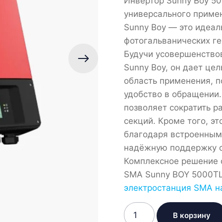
Инвертор Sunny Boy 500
универсального приме
Sunny Boy — это идеа
фотогальванических ге
Будучи усовершенство
Sunny Boy, он дает це
область применения, 
удобство в обращении.
позволяет сократить р
секций. Кроме того, э
благодаря встроенным
надёжную поддержку с
Комплексное решение 
SMA Sunny BOY 5000TL 
электростанция SMA н
Количество
В корзину
товара