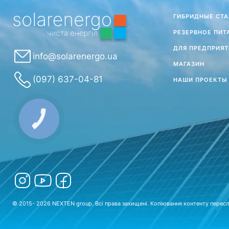
ГИБРИДНЫЕ СТ
РЕЗЕРВНОЕ ПИТ
ДЛЯ ПРЕДПРИЯТ
info@solarenergo.ua
МАГАЗИН
(097) 637-04-81
НАШИ ПРОЕКТЫ
© 2015- 2026 NEXTEN group. Всі права захищені. Копіювання контенту пересл