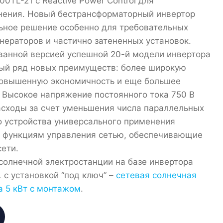
0TL-21 с Reactive Power Control для
нения. Новый бестрансформаторный инвертор
льное решение особенно для требовательных
нераторов и частично затененных установок.
ванной версией успешной 20-й модели инвертора
лый ряд новых преимуществ: более широкую
повышенную экономичность и еще большее
 Высокое напряжение постоянного тока 750 В
асходы за счет уменьшения числа параллельных
то устройства универсального применения
 функциям управления сетью, обеспечивающие
ети.
солнечной электростанции на базе инвертора
с установкой “под ключ” –
сетевая солнечная
а 5 кВт с монтажом
.