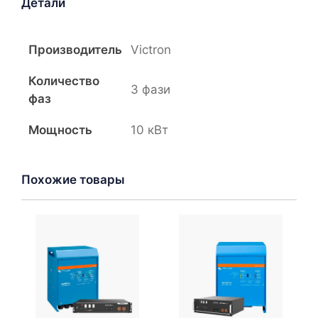
Детали
кВА
Li-
ion
Производитель
Victron
Количество
3 фази
фаз
Мощность
10 кВт
Похожие товары