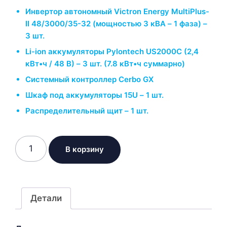
Инвертор автономный Victron Energy MultiPlus-
II 48/3000/35-32 (мощностью 3 кВА – 1 фаза) –
3 шт.
Li-ion аккумуляторы Pylontech US2000С (2,4
кВт•ч / 48 В) – 3 шт. (7.8 кВт•ч суммарно)
Системный контроллер Cerbo GX
Шкаф под аккумуляторы 15U – 1 шт.
Распределительный щит – 1 шт.
Количество
В корзину
товара
Система
бесперебойного
питания
Детали
Victron
10