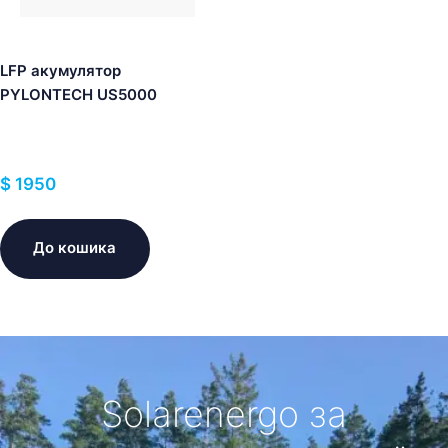
LFP акумулятор
PYLONTECH US5000
$
1950
До кошика
Solarenergo за