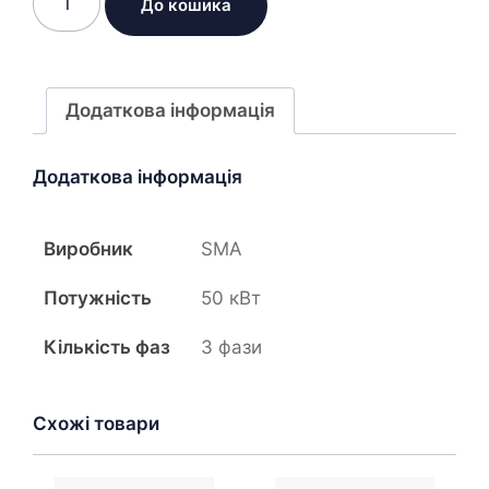
До кошика
сонячний
інвертор
SMA
Sunny
Додаткова інформація
Tripower
CORE1
Додаткова інформація
STP
50-
40
Виробник
SMA
кількість
Потужність
50 кВт
Кількість фаз
3 фази
Схожі товари