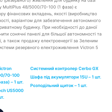
о (резервного) живлення для будинку на базі
y MultiPlus 48/5000/70-100 (1 фаза) є
ору фінансових вкладень, якості (виробництво
ності, варіантом для забезпечення автономного
риватному будинку. При необхідності до даної
ити сонячні панелі для більшої автономності та
ї, а також продажу електроенергії за Зеленим
истеми резервного електроживлення Victron 5
ictron
Системний контролер Cerbo GX
00/70-100
Шафа під акумулятори 15U – 1 шт.
аза) – 1 шт.
Розподільний щиток – 1 шт.
ech US5000
шт.