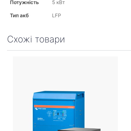
Потужність
5 кВт
Тип акб
LFP
Схожі товари