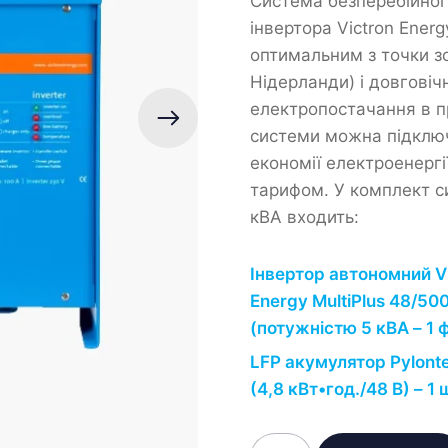
Система безперебійног
інвертора Victron Energ
оптимальним з точки з
Нідерланди) і довговіч
електропостачання в п
системи можна підключ
економії електроенергі
тарифом. У комплект с
кВА входить:
Інвертор автономний V
Energy MultiPlus 48/50
(потужністю 5 кВА – 1 ф
LFP акумулятор Pylont
(4,8 кВт•год./48 В) – 1 
Система