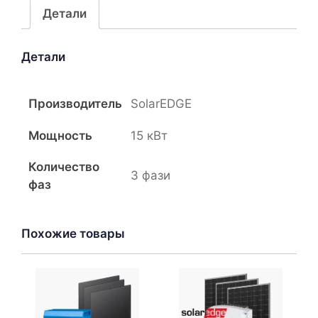
SolarEDGE
Детали
на
15
Детали
кВт
Производитель
SolarEDGE
Мощность
15 кВт
Количество
3 фази
фаз
Похожие товары