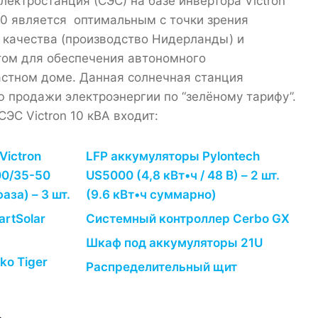
лектростанция (СЭС) на базе инвертора Victron
000 является оптимальным с точки зрения
 качества (производство Нидерланды) и
том для обеспечения автономного
астном доме. Данная солнечная станция
 продажи электроэнергии по “зелёному тарифу”.
ЭС Victron 10 кВА входит:
Victron
LFP аккумуляторы Pylontech
00/35-50
US5000 (4,8 кВт•ч / 48 В) – 2 шт.
аза) – 3 шт.
(9.6 кВт•ч суммарно)
rtSolar
Системный контроллер Cerbo GX
Шкаф под аккумуляторы 21U
ko Tiger
Распределительный щит