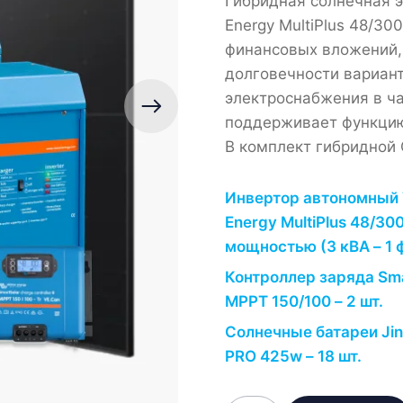
Гибридная солнечная э
Energy MultiPlus 48/3
финансовых вложений,
долговечности вариан
электроснабжения в ч
поддерживает функцию
В комплект гибридной С
Инвертор автономный 
Energy MultiPlus 48/30
мощностью (3 кВА – 1 ф
Контроллер заряда Sma
MPPT 150/100 – 2 шт.
Солнечные батареи Jin
PRO 425w – 18 шт.